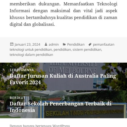
memberikan dukungan. Memanfaatkan Teknologi
Informasi dengan maksimal dan vital jadi aspek
khusus bertambahnya kualitas pendidikan di zaman
digital dan globalisasi.
Diposkan
Penulis
Kategori
Tag
Januari 23, 2024
admin
Pendidikan
pemanfaatan
pada
teknologi untuk pendidikan
,
pendidikan
,
sistem pendidikan
,
teknologi dalam pendidikan
Navigasi
SEBELUMNYA
pos
Daftar Jurusan Kuliah di Australia Paling
Pos
Favorit 2024
sebelumnya:
BERIKUT
Daftar Sekolah Penerbangan Terbaik di
Pos
Indonesia
berikutnya:
Dengan bangga bertenaga WordPress