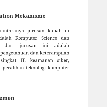
mation Mekanisme
antaranya jurusan kuliah di
dalah Komputer Science dan
n dari jurusan ini adalah
pengetahuan dan keterampilan
 singkat IT, keamanan siber,
t peralihan teknologi komputer
jemen