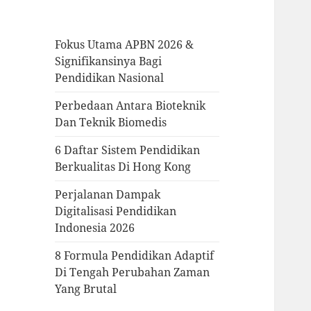
Fokus Utama APBN 2026 &
Signifikansinya Bagi
Pendidikan Nasional
Perbedaan Antara Bioteknik
Dan Teknik Biomedis
6 Daftar Sistem Pendidikan
Berkualitas Di Hong Kong
Perjalanan Dampak
Digitalisasi Pendidikan
Indonesia 2026
8 Formula Pendidikan Adaptif
Di Tengah Perubahan Zaman
Yang Brutal