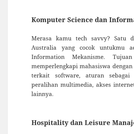
Komputer Science dan Infor
Merasa kamu tech savvy? Satu di
Australia yang cocok untukmu a
Information Mekanisme. Tujua
memperlengkapi mahasiswa dengan 
terkait software, aturan sebagai
peralihan multimedia, akses interne
lainnya.
Hospitality dan Leisure Mana