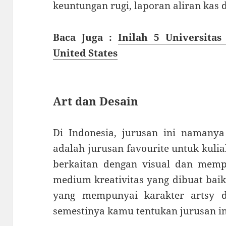
keuntungan rugi, laporan aliran kas 
Baca Juga :
Inilah 5 Universita
United States
Art dan Desain
Di Indonesia, jurusan ini namanya
adalah jurusan favourite untuk kulia
berkaitan dengan visual dan memp
medium kreativitas yang dibuat bai
yang mempunyai karakter artsy da
semestinya kamu tentukan jurusan in