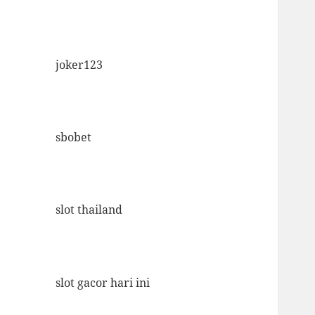
joker123
sbobet
slot thailand
slot gacor hari ini