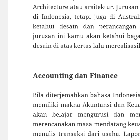
Architecture atau arsitektur. Jurusa
di Indonesia, tetapi juga di Austra
ketahui desain dan perancangan
jurusan ini kamu akan ketahui baga
desain di atas kertas lalu merealisas
Accounting dan Finance
Bila diterjemahkan bahasa Indonesia 
memiliki makna Akuntansi dan Keua
akan belajar mengurusi dan me
merencanakan masa mendatang keua
menulis transaksi dari usaha. Lap