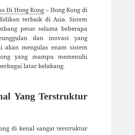
tas Di Hong Kong
– Hong Kong di
idikan terbaik di Asia. Sistem
embang pesat selama beberapa
eunggulan dan inovasi yang
ini akan mengulas enam sistem
g Kong yang mampu memenuhi
berbagai latar belakang.
al Yang Terstruktur
ng di kenal sangat terstruktur