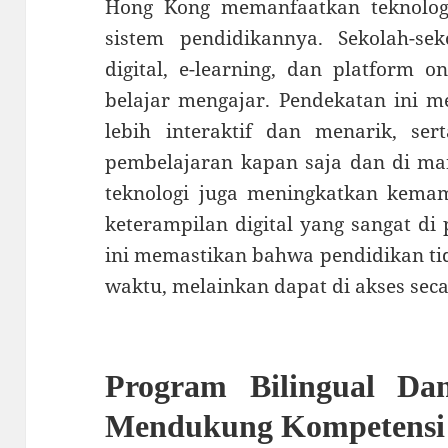
Hong Kong memanfaatkan teknologi 
sistem pendidikannya. Sekolah-s
digital, e-learning, dan platform 
belajar mengajar. Pendekatan ini m
lebih interaktif dan menarik, s
pembelajaran kapan saja dan di man
teknologi juga meningkatkan kem
keterampilan digital yang sangat di
ini memastikan bahwa pendidikan tid
waktu, melainkan dapat di akses secar
Program Bilingual Dan
Mendukung Kompetensi