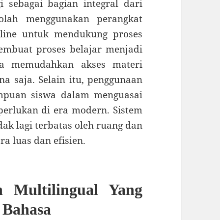
sebagai bagian integral dari
ekolah menggunakan perangkat
online untuk mendukung proses
embuat proses belajar menjadi
erta memudahkan akses materi
a saja. Selain itu, penggunaan
ampuan siswa dalam menguasai
 perlukan di era modern. Sistem
ak lagi terbatas oleh ruang dan
a luas dan efisien.
 Multilingual Yang
 Bahasa