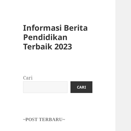
Informasi Berita
Pendidikan
Terbaik 2023
Cari
CARI
~POST TERBARU~