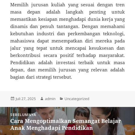
Memilih jurusan kuliah yang sesuai dengan tren
masa depan adalah langkah penting untuk
memastikan kesiapan menghadapi dunia kerja yang
dinamis dan penuh tantangan. Dengan memahami
kebutuhan industri dan perkembangan teknologi,
mahasiswa dapat menempatkan diri mereka pada
jalur yang tepat untuk mencapai kesuksesan dan
berkontribusi secara positif terhadap masyarakat.
Pendidikan adalah investasi terbaik untuk masa
depan, dan memilih jurusan yang relevan adalah
bagian dari strategi tersebut.
Diposkan
Penulis
Kategori
Juli 27, 2025
admin
Uncategorized
pada
Navigasi
SEBELUMNYA
pos
Cara Mengoptimalkan Semangat Belajar
Pos
Anak Menghadapi Pendidikan
sebelumnya: